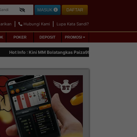
MASUK
DAFTAR
arikan
Hubungi Kami
Lupa Kata Sandi?
OK
POKER
DEPOSIT
PROMOSI
Hot Info : Kini MM Bolatangkas Paiza99 Hadir Fitur Jackpot Mega Priz