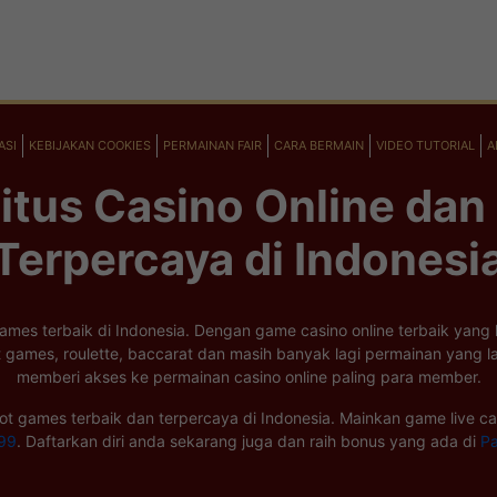
ASI
KEBIJAKAN COOKIES
PERMAINAN FAIR
CARA BERMAIN
VIDEO TUTORIAL
A
Situs Casino Online dan 
Terpercaya di Indonesi
Games terbaik di Indonesia. Dengan game casino online terbaik ya
lot games, roulette, baccarat dan masih banyak lagi permainan yang la
memberi akses ke permainan casino online paling para member.
lot games terbaik dan terpercaya di Indonesia. Mainkan game live ca
99
. Daftarkan diri anda sekarang juga dan raih bonus yang ada di
P